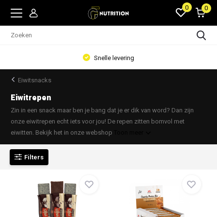
0
0
Snelle levering
Eiwitsnacks
Eiwitrepen
Zin in een snack maar ben je bang dat je er dik van word? Dan zijn
onze eiwitrepen echt iets voor jou! De repen zitten bomvol met
eiwitten. Bekijk het in onze webshop
Toon meer
Filters