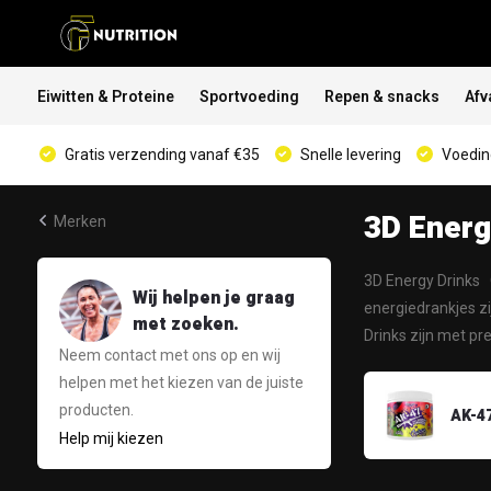
Eiwitten & Proteine
Sportvoeding
Repen & snacks
Afv
Gratis verzending vanaf €35
Snelle levering
Voeding
3D Ener
Merken
3D Energy Drinks 
Wij helpen je graag
energiedrankjes zi
met zoeken.
Drinks zijn met p
Neem contact met ons op en wij
helpen met het kiezen van de juiste
producten.
AK-4
Help mij kiezen