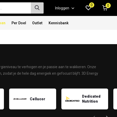
0
0
Inloggen
ken
Per Doel
Outlet
Kennisbank
rgieniveau te verhogen en je passie aan te wakkeren. Onze
 zodat je de hele dag energiek en gefocust blijft. 3D Energy
Dedicated
Cellucor
Nutrition