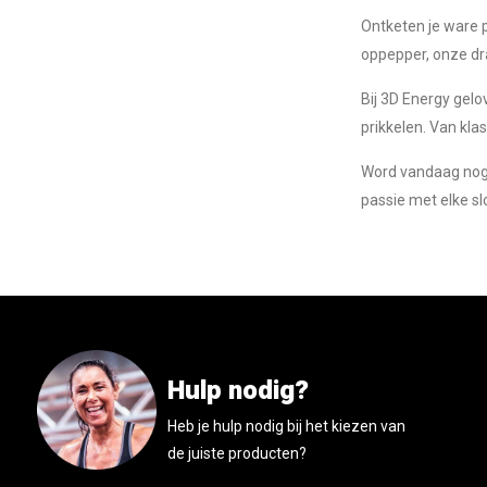
Ontketen je ware p
oppepper, onze dra
Bij 3D Energy gelo
prikkelen. Van kla
Word vandaag nog 
passie met elke sl
Hulp nodig?
Heb je hulp nodig bij het kiezen van
de juiste producten?