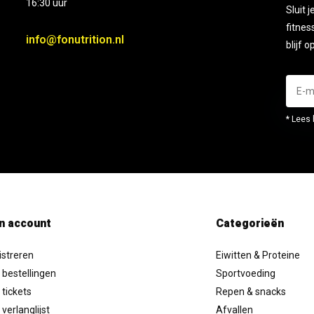
16:30 uur
Sluit 
fitnes
info@fonutrition.nl
blijf 
* Lees 
n account
Categorieën
istreren
Eiwitten & Proteine
 bestellingen
Sportvoeding
 tickets
Repen & snacks
 verlanglijst
Afvallen