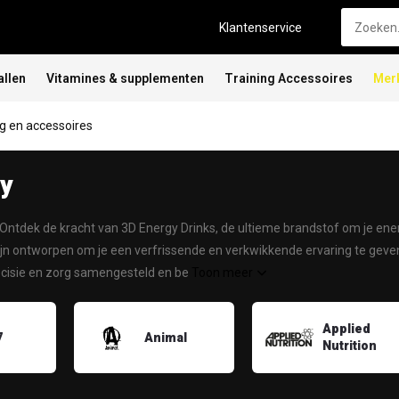
Klantenservice
allen
Vitamines & supplementen
Training Accessoires
Mer
 en accessoires
gy
Ontdek de kracht van 3D Energy Drinks, de ultieme brandstof om je ene
jn ontworpen om je een verfrissende en verkwikkende ervaring te geven,
recisie en zorg samengesteld en be
Toon meer
Applied
7
Animal
Nutrition