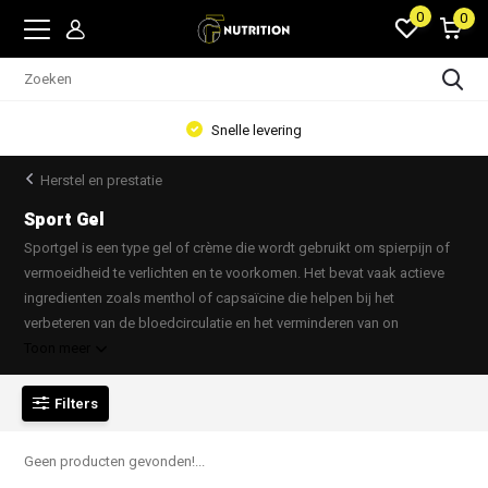
0
0
Snelle levering
Herstel en prestatie
Sport Gel
Sportgel is een type gel of crème die wordt gebruikt om spierpijn of
vermoeidheid te verlichten en te voorkomen. Het bevat vaak actieve
ingredienten zoals menthol of capsaïcine die helpen bij het
verbeteren van de bloedcirculatie en het verminderen van on
Toon meer
Filters
Geen producten gevonden!...