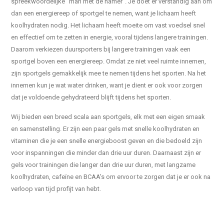
spreekwoordelijke "man met de hamer". Je doet er verstandig aan om
dan een energiereep of sportgel te nemen, want je lichaam heeft
koolhydraten nodig. Het lichaam heeft moeite om vast voedsel snel
en effectief om te zetten in energie, vooral tijdens langere trainingen.
Daarom verkiezen duursporters bij langere trainingen vaak een
sportgel boven een energiereep. Omdat ze niet veel ruimte innemen,
zijn sportgels gemakkelijk mee te nemen tijdens het sporten. Na het
innemen kun je wat water drinken, want je dient er ook voor zorgen
dat je voldoende gehydrateerd blijft tijdens het sporten.
Wij bieden een breed scala aan sportgels, elk met een eigen smaak
en samenstelling. Er zijn een paar gels met snelle koolhydraten en
vitaminen die je een snelle energieboost geven en die bedoeld zijn
voor inspanningen die minder dan drie uur duren. Daarnaast zijn er
gels voor trainingen die langer dan drie uur duren, met langzame
koolhydraten, cafeïne en BCAA's om ervoor te zorgen dat je er ook na
verloop van tijd profijt van hebt.