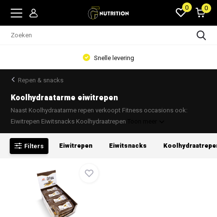
0
0
Snelle levering
Repen & snacks
Koolhydraatarme eiwitrepen
Naast Koolhydraatarme repen verkoopt Fitness occasions ook:
Eiwitrepen Eiwitsnacks Koolhydraatrepen
Toon meer
Eiwitrepen
Eiwitsnacks
Koolhydraatrepe
Filters