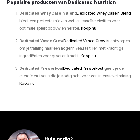
Populaire producten van Dedicated Nutrition
Dedicated Whey Casein Blend
Dedicated Whey Casein Blend
biedt een perfecte mix van wei- en caseïne-eiwitten voor
optimale spieropbouw en herstel.
Koop nu
Dedicated Vasco Grow
Dedicated Vasco Grow
is ontworpen
om je training naar een hoger niveau te tillen met krachtige
ingrediënten voor groei en kracht.
Koop nu
Dedicated Preworkout
Dedicated Preworkout
geeft je de
energie en focus die je nodig hebt voor een intensieve training.
Koop nu
Hulp nodig?