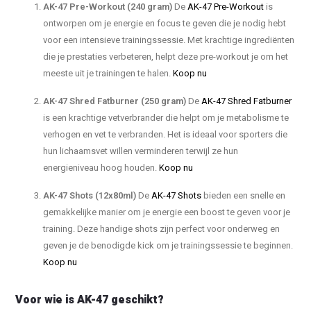
AK-47 Pre-Workout (240 gram)
De
AK-47 Pre-Workout
is
ontworpen om je energie en focus te geven die je nodig hebt
voor een intensieve trainingssessie. Met krachtige ingrediënten
die je prestaties verbeteren, helpt deze pre-workout je om het
meeste uit je trainingen te halen.
Koop nu
AK-47 Shred Fatburner (250 gram)
De
AK-47 Shred Fatburner
is een krachtige vetverbrander die helpt om je metabolisme te
verhogen en vet te verbranden. Het is ideaal voor sporters die
hun lichaamsvet willen verminderen terwijl ze hun
energieniveau hoog houden.
Koop nu
AK-47 Shots (12x80ml)
De
AK-47 Shots
bieden een snelle en
gemakkelijke manier om je energie een boost te geven voor je
training. Deze handige shots zijn perfect voor onderweg en
geven je de benodigde kick om je trainingssessie te beginnen.
Koop nu
Voor wie is AK-47 geschikt?