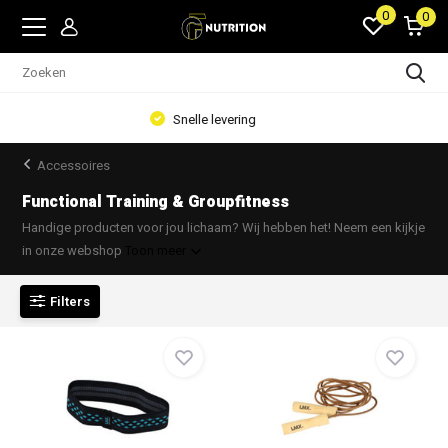
0
0
Voeding en accessoires
Accessoires
Functional Training & Groupfitness
Handige producten voor jou lichaam? Wij hebben het! Neem een kijkje
in onze webshop
Toon meer
Filters