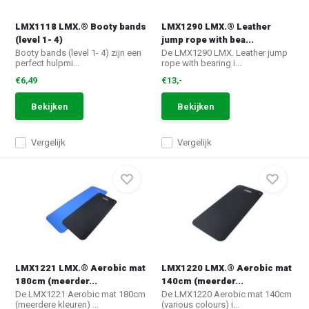
LMX1118 LMX.® Booty bands
LMX1290 LMX.® Leather
(level 1- 4)
jump rope with bea...
Booty bands (level 1- 4) zijn een
De LMX1290 LMX. Leather jump
perfect hulpmi...
rope with bearing i...
€6,49
€13,-
Bekijken
Bekijken
Vergelijk
Vergelijk
LMX1221 LMX.® Aerobic mat
LMX1220 LMX.® Aerobic mat
180cm (meerder...
140cm (meerder...
De LMX1221 Aerobic mat 180cm
De LMX1220 Aerobic mat 140cm
(meerdere kleuren) ...
(various colours) i...