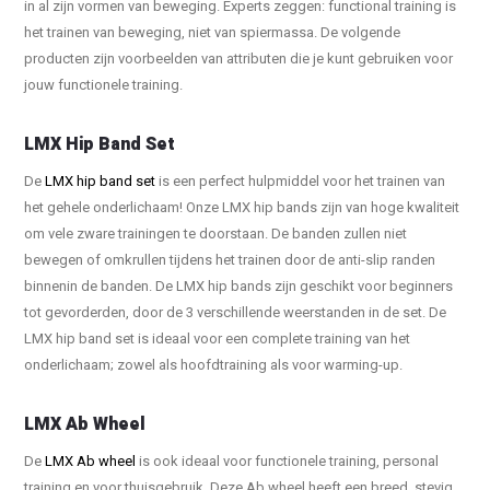
in al zijn vormen van beweging. Experts zeggen: functional training is
het trainen van beweging, niet van spiermassa. De volgende
producten zijn voorbeelden van attributen die je kunt gebruiken voor
jouw functionele training.
LMX Hip Band Set
De
LMX hip band set
is een perfect hulpmiddel voor het trainen van
het gehele onderlichaam! Onze LMX hip bands zijn van hoge kwaliteit
om vele zware trainingen te doorstaan. De banden zullen niet
bewegen of omkrullen tijdens het trainen door de anti-slip randen
binnenin de banden. De LMX hip bands zijn geschikt voor beginners
tot gevorderden, door de 3 verschillende weerstanden in de set. De
LMX hip band set is ideaal voor een complete training van het
onderlichaam; zowel als hoofdtraining als voor warming-up.
LMX Ab Wheel
De
LMX Ab wheel
is ook ideaal voor functionele training, personal
training en voor thuisgebruik. Deze Ab wheel heeft een breed, stevig