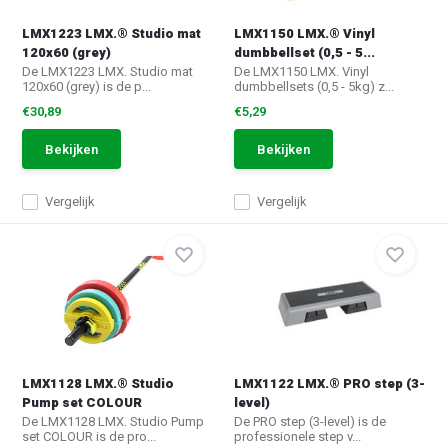
LMX1223 LMX.® Studio mat
LMX1150 LMX.® Vinyl
120x60 (grey)
dumbbellset (0,5 - 5...
De LMX1223 LMX. Studio mat
De LMX1150 LMX. Vinyl
120x60 (grey) is de p...
dumbbellsets (0,5 - 5kg) z...
€30,89
€5,29
Bekijken
Bekijken
Vergelijk
Vergelijk
LMX1128 LMX.® Studio
LMX1122 LMX.® PRO step (3-
Pump set COLOUR
level)
De LMX1128 LMX. Studio Pump
De PRO step (3-level) is de
set COLOUR is de pro...
professionele step v...