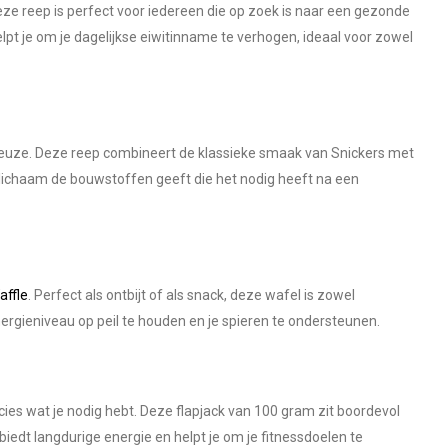
eze reep is perfect voor iedereen die op zoek is naar een gezonde
elpt je om je dagelijkse eiwitinname te verhogen, ideaal voor zowel
euze. Deze reep combineert de klassieke smaak van Snickers met
je lichaam de bouwstoffen geeft die het nodig heeft na een
affle
. Perfect als ontbijt of als snack, deze wafel is zowel
ergieniveau op peil te houden en je spieren te ondersteunen.
ies wat je nodig hebt. Deze flapjack van 100 gram zit boordevol
biedt langdurige energie en helpt je om je fitnessdoelen te