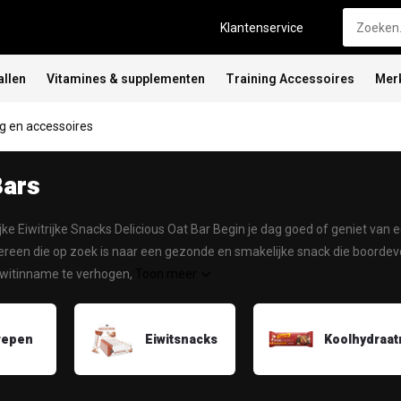
Klantenservice
allen
Vitamines & supplementen
Training Accessoires
Mer
 en accessoires
Bars
ke Eiwitrijke Snacks Delicious Oat Bar Begin je dag goed of geniet va
dereen die op zoek is naar een gezonde en smakelijke snack die boordevol
eiwitinname te verhogen,
Toon meer
repen
Eiwitsnacks
Koolhydraa