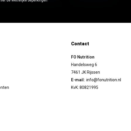
hier de wettelijke beperkingen
Contact
FO Nutrition
Handelsweg 6
7461 JK Rijssen
E-mail:
info@fonutrition.nl
enten
KvK: 80821995