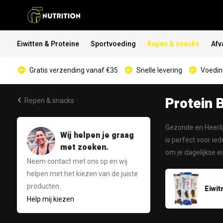
Eiwitten & Proteine
Sportvoeding
Repen & snacks
Afv
Gratis verzending vanaf €35
Snelle levering
Voeding
Protein 
Repen & snacks
Gezonde en Heerlij
Wij helpen je graag
is perfect voor ie
met zoeken.
om je dagelijkse 
Neem contact met ons op en wij
helpen met het kiezen van de juiste
producten.
Eiwit
Help mij kiezen