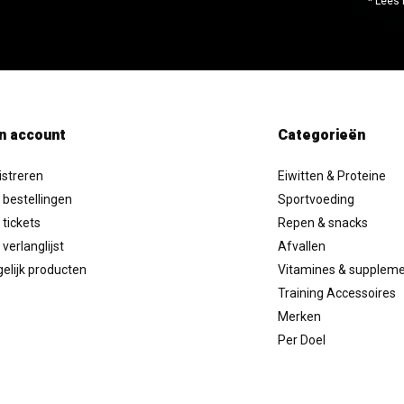
* Lees 
n account
Categorieën
istreren
Eiwitten & Proteine
 bestellingen
Sportvoeding
 tickets
Repen & snacks
 verlanglijst
Afvallen
elijk producten
Vitamines & supplem
Training Accessoires
Merken
Per Doel