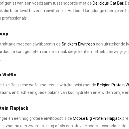
 of geniet van een voedzaam tussendoortje met de
Delicious Oat Bar
. D
k die boordevol haver en eiwitten zit. Het biedt langdurige energie en h
e professionals.
reep
 traktatie met een eiwitboost is de
Snickers Eiwitreep
een uitstekende k
ardoor je kunt genieten van de smaak die je kent en liefhebt, terwijl je 
.
n Waffle
rlijke Belgische wafel met een eiwitrijke twist met de
Belgian Protein W
zaam, en biedt een goede balans van koolhydraten en eiwitten om je en
ein Flapjack
nger en een nog grotere eiwitboost is de
Moose Big Protein Flapjack
prec
fect voor na een zware training of als een stevige snack tussendoor. Het 