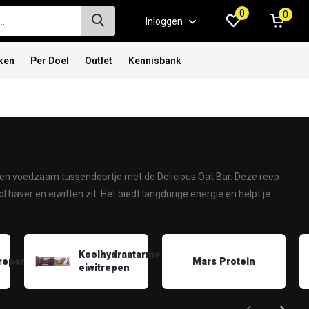
0
0
Inloggen
ken
Per Doel
Outlet
Kennisbank
n een voedzaam tussendoortje met de Delicious Oat Bar. Deze reep
 haver en eiwitten zit. Het biedt langdurige energie en helpt je
Koolhydraatarme
trepen
Mars Protein
eiwitrepen