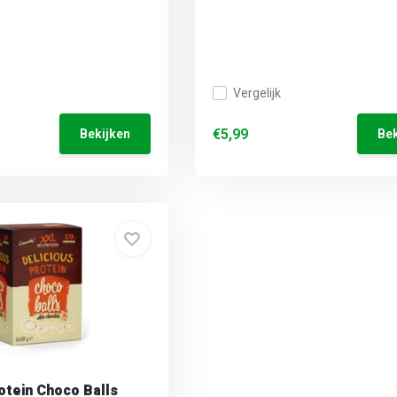
Vergelijk
€5,99
Bekijken
Bek
otein Choco Balls