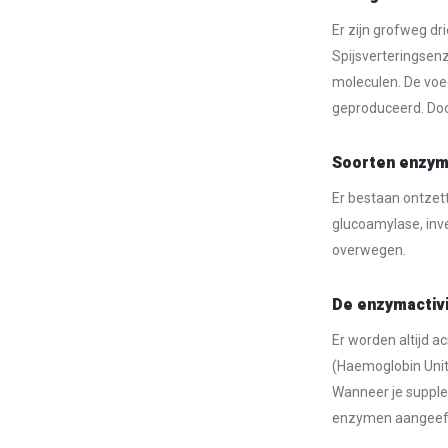
Er zijn grofweg d
Spijsverteringsen
moleculen. De voe
geproduceerd. Doo
Soorten enzy
Er bestaan ontzett
glucoamylase, inve
overwegen.
De enzymactivit
Er worden altijd a
(Haemoglobin Unit)
Wanneer je supplem
enzymen aangeeft.