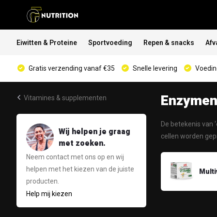
Eiwitten & Proteine
Sportvoeding
Repen & snacks
Afv
Gratis verzending vanaf €35
Snelle levering
Voeding
Enzymen 
Vitamines & supplementen
De betekenis van ‘
Wij helpen je graag
cellen worden ge
met zoeken.
Neem contact met ons op en wij
helpen met het kiezen van de juiste
Multi
producten.
Help mij kiezen