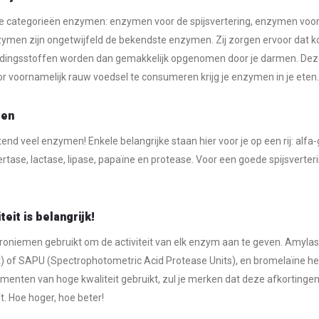
rie categorieën enzymen: enzymen voor de spijsvertering, enzymen voor
zymen zijn ongetwijfeld de bekendste enzymen. Zij zorgen ervoor dat ko
dingsstoffen worden dan gemakkelijk opgenomen door je darmen. Deze 
r voornamelijk rauw voedsel te consumeren krijg je enzymen in je eten.
men
end veel enzymen! Enkele belangrijke staan hier voor je op een rij: alfa
rtase, lactase, lipase, papaïne en protease. Voor een goede spijsverteri
eit is belangrijk!
croniemen gebruikt om de activiteit van elk enzym aan te geven. Amylas
 of SAPU (Spectrophotometric Acid Protease Units), en bromelaïne heeft
enten van hoge kwaliteit gebruikt, zul je merken dat deze afkortingen
 Hoe hoger, hoe beter!