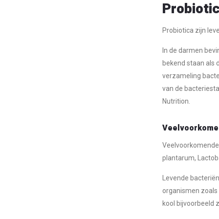
Probioti
Probiotica zijn lev
In de darmen bevi
bekend staan als 
verzameling bacte
van de bacteriest
Nutrition.
Veelvoorkome
Veelvoorkomende ba
plantarum, Lactoba
Levende bacteriën
organismen zoals g
kool bijvoorbeeld 