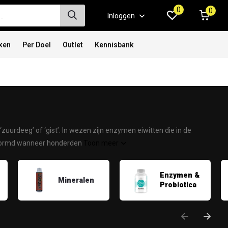
0
0
Inloggen
ken
Per Doel
Outlet
Kennisbank
zuurdeeg’ of ‘gist’. In wezen zijn enzymen eiwitten die in de
vormd wanneer honderden
Toon meer
Enzymen &
Mineralen
Probiotica