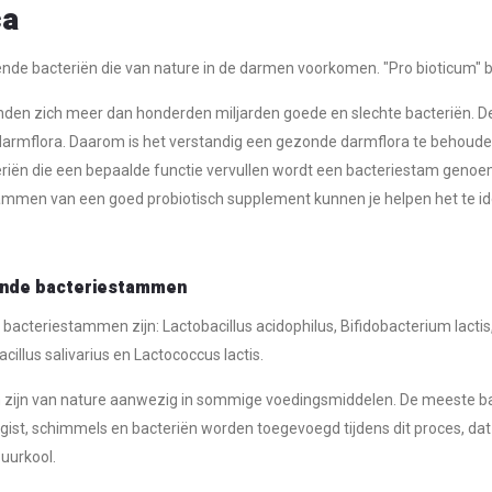
ca
ende bacteriën die van nature in de darmen voorkomen. "Pro bioticum" bete
nden zich meer dan honderden miljarden goede en slechte bacteriën. De
darmflora. Daarom is het verstandig een gezonde darmflora te behoude
riën die een bepaalde functie vervullen wordt een bacteriestam geno
ammen van een goed probiotisch supplement kunnen je helpen het te ide
nde bacteriestammen
cteriestammen zijn: Lactobacillus acidophilus, Bifidobacterium lactis,
cillus salivarius en Lactococcus lactis.
 zijn van nature aanwezig in sommige voedingsmiddelen. De meeste ba
ist, schimmels en bacteriën worden toegevoegd tijdens dit proces, dat
zuurkool.