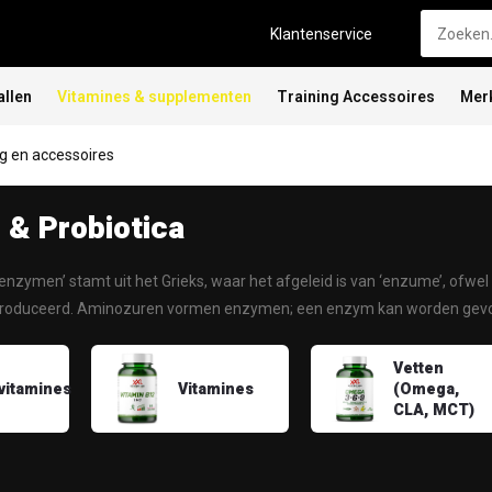
Klantenservice
allen
Vitamines & supplementen
Training Accessoires
Mer
 en accessoires
& Probiotica
enzymen’ stamt uit het Grieks, waar het afgeleid is van ‘enzume’, ofwel ‘
produceerd. Aminozuren vormen enzymen; een enzym kan worden ge
Vetten
vitamines
Vitamines
(Omega,
CLA, MCT)