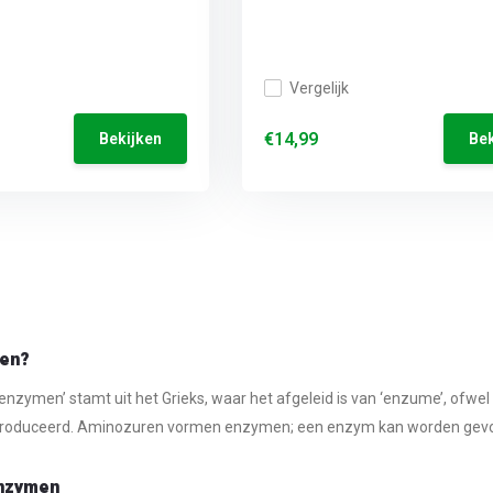
Vergelijk
€14,99
Bekijken
Bek
n
men?
enzymen’ stamt uit het Grieks, waar het afgeleid is van ‘enzume’, ofwel ‘
produceerd. Aminozuren vormen enzymen; een enzym kan worden ge
enzymen