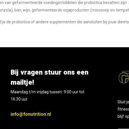
 van gefermenteerde voedingsmiddelen die probiotica bevatten zijn: zu
onzola), bier, wijn, gefermenteerde sojaproducten (misosoep en tempe
ind je de probiotica of andere supplementen die aansluiten bij jouw diee
Bij vragen stuur ons een
mailtje!
Maandag t/m vrijdag tussen: 9:00 uur tot
16:30 uur
Sluit 
fitnes
info@fonutrition.nl
blijf 