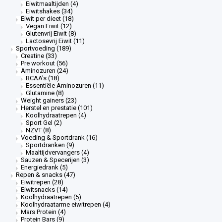
Eiwitmaaltijden
(4)
Eiwitshakes
(34)
Eiwit per dieet
(18)
Vegan Eiwit
(12)
Glutenvrij Eiwit
(8)
Lactosevrij Eiwit
(11)
Sportvoeding
(189)
Creatine
(33)
Pre workout
(56)
Aminozuren
(24)
BCAA's
(18)
Essentiële Aminozuren
(11)
Glutamine
(8)
Weight gainers
(23)
Herstel en prestatie
(101)
Koolhydraatrepen
(4)
Sport Gel
(2)
NZVT
(8)
Voeding & Sportdrank
(16)
Sportdranken
(9)
Maaltijdvervangers
(4)
Sauzen & Specerijen
(3)
Energiedrank
(5)
Repen & snacks
(47)
Eiwitrepen
(28)
Eiwitsnacks
(14)
Koolhydraatrepen
(5)
Koolhydraatarme eiwitrepen
(4)
Mars Protein
(4)
Protein Bars
(9)