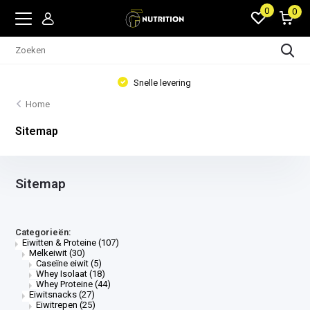
0
0
Voeding en accessoires
Home
Sitemap
Sitemap
Categorieën:
Eiwitten & Proteine
(107)
Melkeiwit
(30)
Caseïne eiwit
(5)
Whey Isolaat
(18)
Whey Proteine
(44)
Eiwitsnacks
(27)
Eiwitrepen
(25)