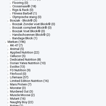
Flooring
(0)
Crossmaxx®
(18)
Rigs & Rack
(0)
Fitness Barbell
(1)
Olympische stang
(0)
Boxzak - Bkick®
(3)
Boxzak Zonder voet Bkick®
(0)
Boxzak compleet Bkick®
(0)
Boxzak Voet Bkick®
(0)
Handschoennen Bkick®
(2)
Bandage Bkick
(1)
Merken
(196)
AK-47
(7)
Animal
(5)
Applied Nutrition
(22)
Cellucor
(5)
Dedicated Nutrition
(8)
Dorian Yates Nutrition
(10)
Evolite
(13)
FO Nutrition
(9)
Fitnfood
(0)
Lifemaxx
(57)
Limited Edition Nutrition
(16)
Mars Protein
(7)
Monster
(3)
Murdered Out
(3)
Muscle Moose
(2)
Mutant
(16)
Naughty Boy
(22)
Nutrex
(1)