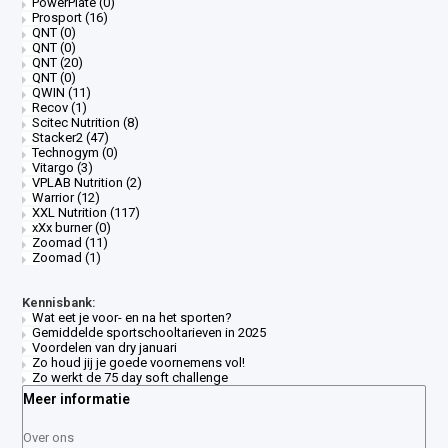
PowerPlate
(0)
Prosport
(16)
QNT
(0)
QNT
(0)
QNT
(20)
QNT
(0)
QWIN
(11)
Recov
(1)
Scitec Nutrition
(8)
Stacker2
(47)
Technogym
(0)
Vitargo
(3)
VPLAB Nutrition
(2)
Warrior
(12)
XXL Nutrition
(117)
xXx burner
(0)
Zoomad
(11)
Zoomad
(1)
Kennisbank:
Wat eet je voor- en na het sporten?
Gemiddelde sportschooltarieven in 2025
Voordelen van dry januari
Zo houd jij je goede voornemens vol!
Zo werkt de 75 day soft challenge
Meer informatie
Over ons