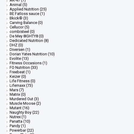
AK-47
(7)
Animal
(5)
Applied Nutrition
(25)
BE Fatloss sauce
(1)
Bkick®
(3)
Carving Balance
(0)
Cellucor
(5)
combisteel
(0)
De Mey 8IGHTY8
(0)
Dedicated Nutrition
(8)
DHZ
(0)
Diversen
(1)
Dorian Yates Nutrition
(10)
Evolite
(13)
Fitness Occasions
(1)
FO Nutrition
(33)
Freebeat
(1)
Keizer
(0)
Life Fitness
(0)
Lifemaxx
(73)
Mars
(7)
Matrix
(0)
Murdered Out
(3)
Muscle Moose
(2)
Mutant
(16)
Naughty Boy
(22)
Nutrex
(1)
Panatta
(10)
Pandy
(1)
Powerbar
(22)