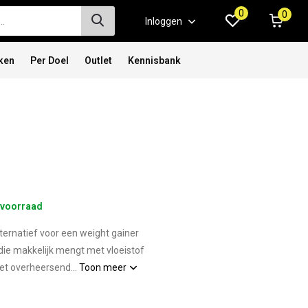
0
0
Inloggen
ken
Per Doel
Outlet
Kennisbank
voorraad
ternatief voor een weight gainer
r die makkelijk mengt met vloeistof
et overheersend...
Toon meer