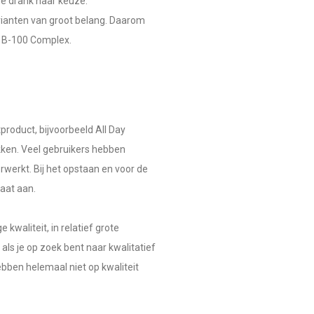
e drank naar keuze.
rianten van groot belang. Daarom
e B-100 Complex.
product, bijvoorbeeld All Day
kken. Veel gebruikers hebben
werkt. Bij het opstaan en voor de
aat aan.
kwaliteit, in relatief grote
ls je op zoek bent naar kwalitatief
bben helemaal niet op kwaliteit