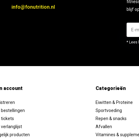
fitnes
info@fonutrition.nl
blijf 
* Lees 
n account
Categorieën
istreren
Eiwitten & Proteine
 bestellingen
Sportvoeding
 tickets
Repen & snacks
 verlanglijst
Afvallen
elijk producten
Vitamines & supplem