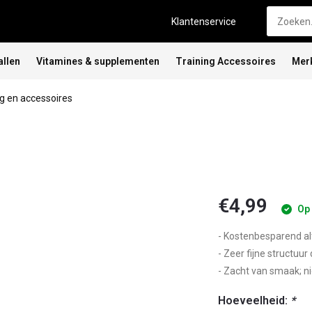
Klantenservice
allen
Vitamines & supplementen
Training Accessoires
Mer
 en accessoires
€4,99
Op 
- Kostenbesparend al
- Zeer fijne structuu
- Zacht van smaak; ni
Hoeveelheid:
*