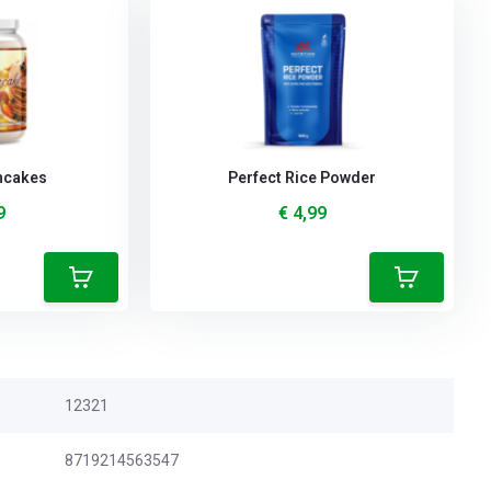
ancakes
Perfect Rice Powder
9
€ 4,99
12321
8719214563547