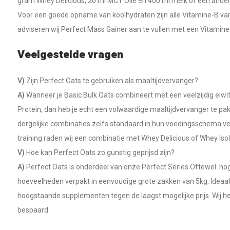
gram Whey Delicious, 20 ml MCT Olie en 400 ml melk of een ander
Voor een goede opname van koolhydraten zijn alle Vitamine-B va
adviseren wij Perfect Mass Gainer aan te vullen met een Vitamin
Veelgestelde vragen
V)
Zijn Perfect Oats te gebruiken als maaltijdvervanger?
A)
Wanneer je Basic Bulk Oats combineert met een veelzijdig eiwit
Protein, dan heb je echt een volwaardige maaltijdvervanger te pa
dergelijke combinaties zelfs standaard in hun voedingsschema ver
training raden wij een combinatie met Whey Delicious of Whey Isol
V)
Hoe kan Perfect Oats zo gunstig geprijsd zijn?
A)
Perfect Oats is onderdeel van onze Perfect Series Oftewel: hoge 
hoeveelheden verpakt in eenvoudige grote zakken van 5kg. Ideaal a
hoogstaande supplementen tegen de laagst mogelijke prijs. Wij he
bespaard.