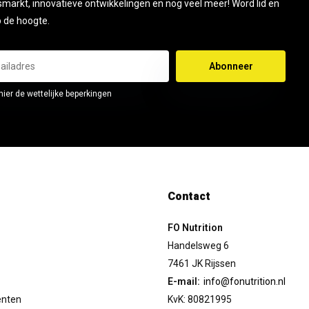
smarkt, innovatieve ontwikkelingen en nog veel meer! Word lid en
op de hoogte.
Abonneer
hier de wettelijke beperkingen
Contact
FO Nutrition
Handelsweg 6
7461 JK Rijssen
E-mail:
info@fonutrition.nl
enten
KvK: 80821995