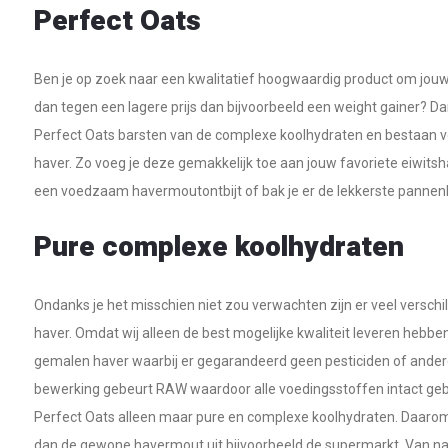
Perfect Oats
Ben je op zoek naar een kwalitatief hoogwaardig product om jou
dan tegen een lagere prijs dan bijvoorbeeld een weight gainer? Da
Perfect Oats barsten van de complexe koolhydraten en bestaan vo
haver. Zo voeg je deze gemakkelijk toe aan jouw favoriete eiwitsh
een voedzaam havermoutontbijt of bak je er de lekkerste panne
Pure complexe koolhydraten
Ondanks je het misschien niet zou verwachten zijn er veel verschil
haver. Omdat wij alleen de best mogelijke kwaliteit leveren hebbe
gemalen haver waarbij er gegarandeerd geen pesticiden of andere 
bewerking gebeurt RAW waardoor alle voedingsstoffen intact geb
Perfect Oats alleen maar pure en complexe koolhydraten. Daarom 
dan de gewone havermout uit bijvoorbeeld de supermarkt. Van natur