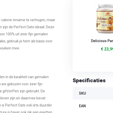
w calorie-inname te verhogen, maar
n zijn de Perfect Oats ideaal. Deze
or 100% uit zeer fijn gemalen
Delicious P
ake, gebruik je hem als basis voor
nkoeken mee.
€ 23,9
len in de kwaliteit van gemalen
Specificaties
n we gekozen voor zeer fijn
gifstoffen zijn gebruikt. De
SKU
leven zijn en daarmee bevat
is Perfect Oats ook iets duurder
EAN
e is haver ook rijk aan eiwitten,