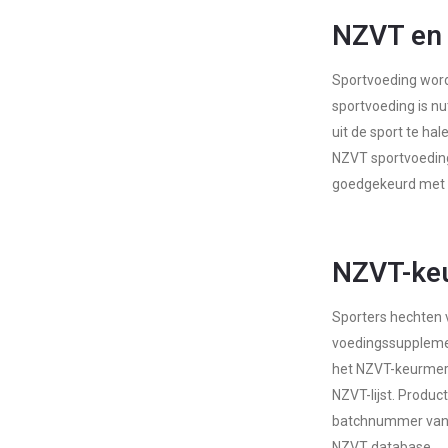
NZVT en
Sportvoeding wordt
sportvoeding is nu
uit de sport te ha
NZVT sportvoeding.
goedgekeurd met e
NZVT-ke
Sporters hechten
voedingssupplemen
het NZVT-keurmerk
NZVT-lijst. Produ
batchnummer van he
NZVT database.