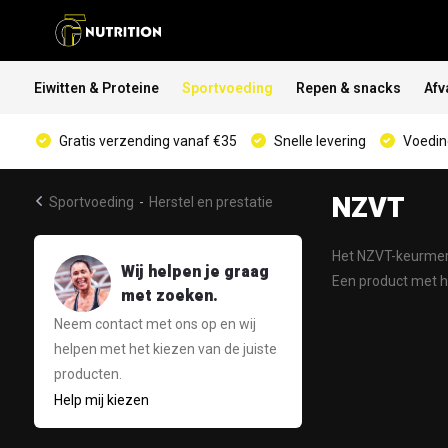
Eiwitten & Proteine
Sportvoeding
Repen & snacks
Afv
Gratis verzending vanaf €35
Snelle levering
Voeding
NZVT
Sportvoeding
-
Herstel en prestatie
Het NZVT-keurmerk
Wij helpen je graag
Een product met h
met zoeken.
Neem contact met ons op en wij
helpen met het kiezen van de juiste
producten.
Help mij kiezen