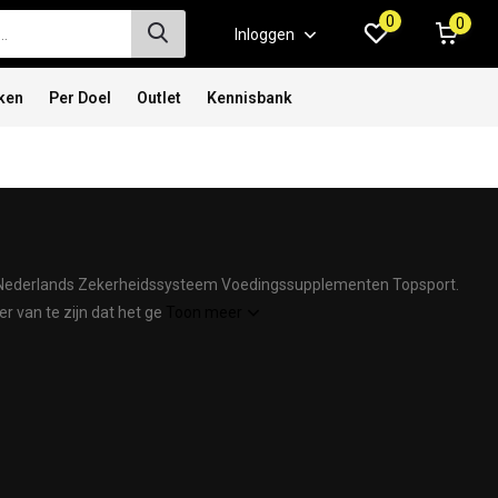
0
0
Inloggen
ken
Per Doel
Outlet
Kennisbank
or Nederlands Zekerheidssysteem Voedingssupplementen Topsport.
 van te zijn dat het ge
Toon meer