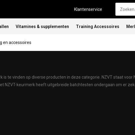
Klantenservice
allen
Vitamines & supplementen
Training Accessoires
Mer
 en accessoires
 is te vinden op diverse producten in deze categorie. NZVT staat vo
et NZVT-keurmerk heeft uitgebreide batchtesten ondergaan om er zeker