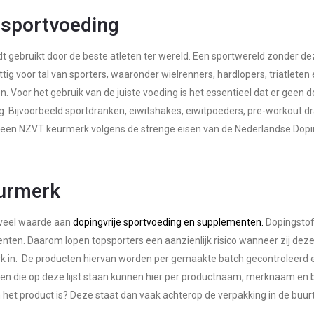
 sportvoeding
 gebruikt door de beste atleten ter wereld. Een sportwereld zonder de
ttig voor tal van sporters, waaronder wielrenners, hardlopers, triatleten
len. Voor het gebruik van de juiste voeding is het essentieel dat er geen
 Bijvoorbeeld sportdranken, eiwitshakes, eiwitpoeders, pre-workout dr
en NZVT keurmerk volgens de strenge eisen van de Nederlandse Dopin
urmerk
 veel waarde aan
dopingvrije sportvoeding en supplementen.
Dopingstof
ten. Daarom lopen topsporters een aanzienlijk risico wanneer zij deze
 in. De producten hiervan worden per gemaakte batch gecontroleerd 
cten die op deze lijst staan kunnen hier per productnaam, merknaam e
t product is? Deze staat dan vaak achterop de verpakking in de buurt v