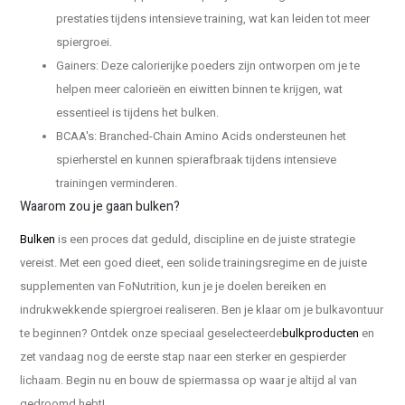
prestaties tijdens intensieve training, wat kan leiden tot meer
spiergroei.
Gainers: Deze calorierijke poeders zijn ontworpen om je te
helpen meer calorieën en eiwitten binnen te krijgen, wat
essentieel is tijdens het bulken.
BCAA's: Branched-Chain Amino Acids ondersteunen het
spierherstel en kunnen spierafbraak tijdens intensieve
trainingen verminderen.
Waarom zou je gaan bulken?
Bulken
is een proces dat geduld, discipline en de juiste strategie
vereist. Met een goed dieet, een solide trainingsregime en de juiste
supplementen van FoNutrition, kun je je doelen bereiken en
indrukwekkende spiergroei realiseren. Ben je klaar om je bulkavontuur
te beginnen? Ontdek onze speciaal geselecteerde
bulkproducten
en
zet vandaag nog de eerste stap naar een sterker en gespierder
lichaam. Begin nu en bouw de spiermassa op waar je altijd al van
gedroomd hebt!