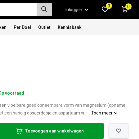
0
0
Inloggen
ken
Per Doel
Outlet
Kennisbank
Op voorraad
s een vloeibare goed opneembare vorm van magnesium (opname
t een handig doseerdopje en aspartaam vrij....
Toon meer
Toevoegen aan winkelwagen