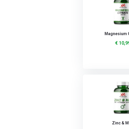
Magnesium C
€ 10,9
Zinc & 