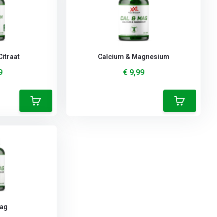
itraat
Calcium & Magnesium
9
€ 9,99
Mag