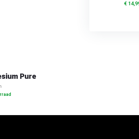
€ 14,9
sium Pure
m
rraad