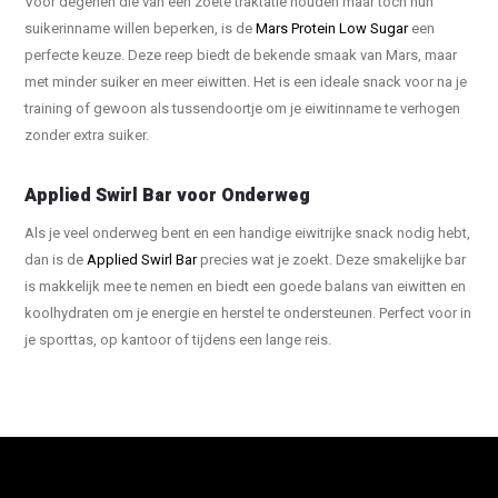
Voor degenen die van een zoete traktatie houden maar toch hun
suikerinname willen beperken, is de
Mars Protein Low Sugar
een
perfecte keuze. Deze reep biedt de bekende smaak van Mars, maar
met minder suiker en meer eiwitten. Het is een ideale snack voor na je
training of gewoon als tussendoortje om je eiwitinname te verhogen
zonder extra suiker.
Applied Swirl Bar voor Onderweg
Als je veel onderweg bent en een handige eiwitrijke snack nodig hebt,
dan is de
Applied Swirl Bar
precies wat je zoekt. Deze smakelijke bar
is makkelijk mee te nemen en biedt een goede balans van eiwitten en
koolhydraten om je energie en herstel te ondersteunen. Perfect voor in
je sporttas, op kantoor of tijdens een lange reis.