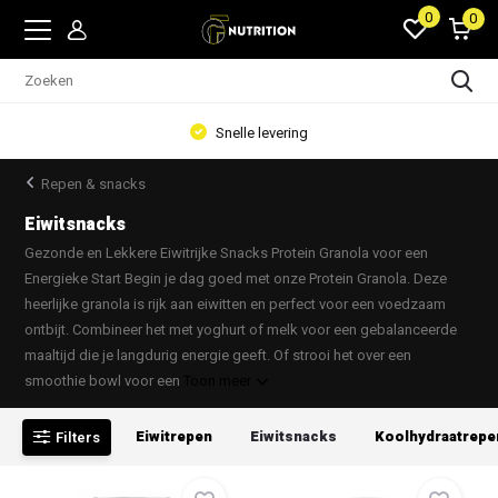
0
0
Snelle levering
Repen & snacks
Eiwitsnacks
Gezonde en Lekkere Eiwitrijke Snacks Protein Granola voor een
Energieke Start Begin je dag goed met onze Protein Granola. Deze
heerlijke granola is rijk aan eiwitten en perfect voor een voedzaam
ontbijt. Combineer het met yoghurt of melk voor een gebalanceerde
maaltijd die je langdurig energie geeft. Of strooi het over een
smoothie bowl voor een
Toon meer
Eiwitrepen
Eiwitsnacks
Koolhydraatrepe
Filters