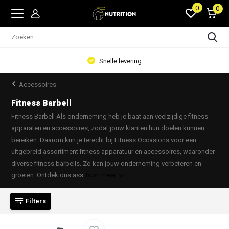
0
0
Snelle levering
Accessoires
Fitness Barbell
Fitness Barbell Als onderneming heb je baat aan veelzijdige fitness
apparaten en accessoires, zodat jouw klanten hun doelen kunnen
bereiken. Daarom kun je terecht bij Fitness Occasions voor een
uitgebreid assortiment fitness apparatuur en accessoires, waaronder
diverse fitness barbells. Zo kan jouw onderneming verbeteren en
groeien. Ontdek ons ass
Toon meer
Filters