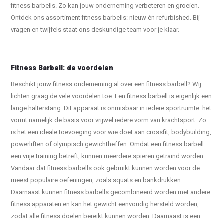
fitness barbells. Zo kan jouw onderneming verbeteren en groeien.
Ontdek ons assortiment fitness barbells: nieuw én refurbished. Bij
vragen en twijfels staat ons deskundige team voor je klaar.
Fitness Barbell: de voordelen
Beschikt jouw fitness onderneming al over een fitness barbell? Wij
lichten graag de vele voordelen toe. Een fitness barbell is eigenlijk een
lange halterstang. Dit apparaat is onmisbaar in iedere sportruimte: het
vormt namelijk de basis voor vrijwel iedere vorm van krachtsport. Zo
is het een ideale toevoeging voor wie doet aan crossfit, bodybuilding,
powerliften of olympisch gewichtheffen. Omdat een fitness barbell
een vrije training betreft, kunnen meerdere spieren getraind worden.
Vandaar dat fitness barbells ook gebruikt kunnen worden voor de
meest populaire oefeningen, zoals squats en bankdrukken.
Daarnaast kunnen fitness barbells gecombineerd worden met andere
fitness apparaten en kan het gewicht eenvoudig hersteld worden,
zodat alle fitness doelen bereikt kunnen worden. Daarnaast is een