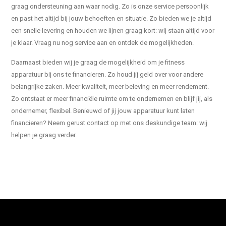
graag ondersteuning aan waar nodig. Zo is onze service persoonlijk
en past het altijd bij jouw behoeften en situatie. Zo bieden we je altijd
een snelle levering en houden we lijnen graag kort: wij staan altijd voor
je klaar. Vraag nu nog service aan en ontdek de mogelijkheden.
Daarnaast bieden wij je graag de mogelijkheid om je fitness
apparatuur bij ons te financieren. Zo houd jij geld over voor andere
belangrijke zaken. Meer kwaliteit, meer beleving en meer rendement.
Zo ontstaat er meer financiële ruimte om te ondernemen en blijf jij, als
ondernemer, flexibel. Benieuwd of jij jouw apparatuur kunt laten
financieren? Neem gerust contact op met ons deskundige team: wij
helpen je graag verder.