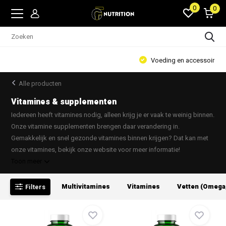
0
0
Voeding en accessoires
Alle producten
Vitamines & supplementen
Iedereen heeft vitamines nodig, alleen krijg je er vaak te weinig binnen.
Onze vitamine supplementen brengen daar verandering in.
Gemakkelijk en snel gezonde vitamines binnen krijgen? Dat kan met
onze vitamines, bekijk onze website voor meer informatie!
Toon meer
Multivitamines
Vitamines
Vetten (Omega
Filters